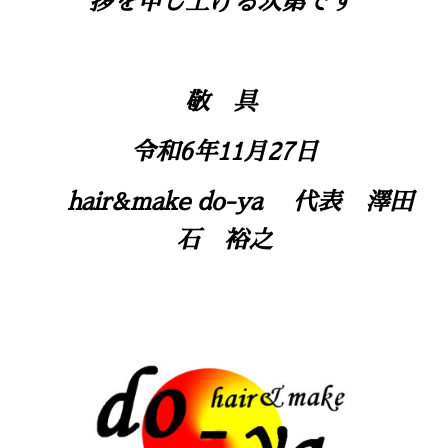
拶を申し上げる次第です
敬 具
令和6年11月27日
hair&make do-ya 代表 澤田
石 裕之